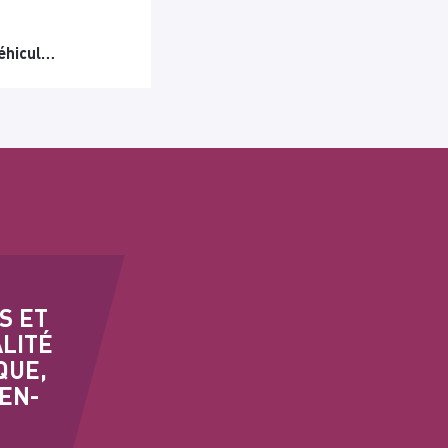
véhicul…
S ET
ALITÉ
QUE,
-EN-