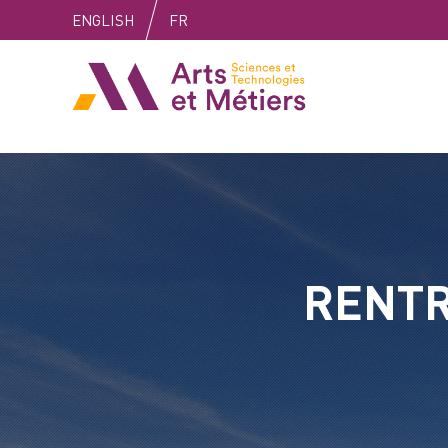
Skip
Skip
Skip
ENGLISH
FR
to
to
to
content
main
search
Arts et métiers
menu
RENTR