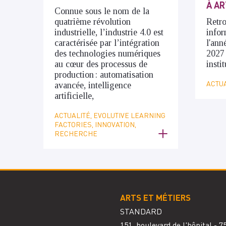
À AR
Connue sous le nom de la
quatrième révolution
Retro
industrielle, l’industrie 4.0 est
infor
caractérisée par l’intégration
l'ann
des technologies numériques
2027
au cœur des processus de
insti
production : automatisation
ACTUA
avancée, intelligence
artificielle,
ACTUALITÉ, EVOLUTIVE LEARNING
FACTORIES, INNOVATION,
RECHERCHE
ARTS ET MÉTIERS
STANDARD
151, boulevard de l'hôpital - 