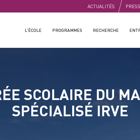
PUBLIC
ACTUALITÉS
PRES
L'ÉCOLE
PROGRAMMES
RECHERCHE
ENT
ÉE SCOLAIRE DU M
SPÉCIALISÉ IRVE