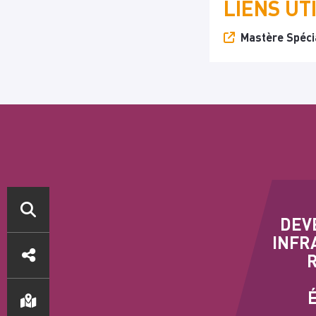
LIENS UT
Mastère Spécia
DEV
ACCÈS
INFR
DIRECTS