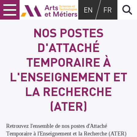
Skip
Skip
Skip
Arts et métiers
EN
FR
to
to
to
content
main
search
menu
NOS POSTES
D'ATTACHÉ
TEMPORAIRE À
L'ENSEIGNEMENT ET
LA RECHERCHE
(ATER)
Retrouvez l'ensemble de nos postes d'Attaché
Temporaire à l'Enseignement et la Recherche (ATER)