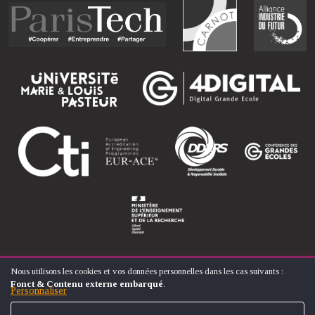
Nous utilisons les cookies et vos données personnelles dans les cas suivants :
UTILISATION
Fonct & Contenu externe embarqué
.
DES
Personnaliser
© ÉCOLE NATIONALE SUPÉRIEURE D'ARTS ET MÉTIERS
DONNÉES
FOOTER
PERSONNELLES
CONTACT
MENTIONS LÉGALES
PLAN DU SITE