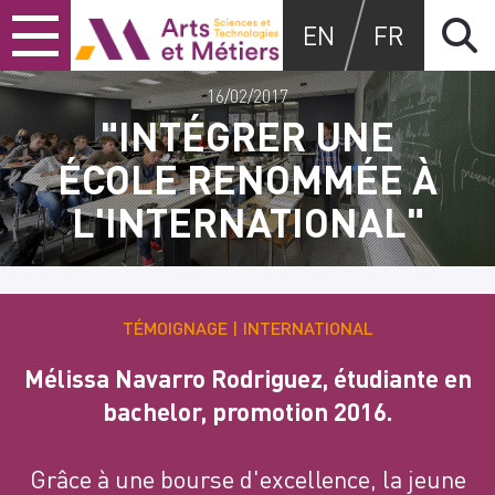
Skip
Skip
Skip
Arts et métiers
EN
FR
to
to
to
content
main
search
menu
16/02/2017
"INTÉGRER UNE
ÉCOLE RENOMMÉE À
L'INTERNATIONAL"
TÉMOIGNAGE
INTERNATIONAL
Mélissa Navarro Rodriguez, étudiante en
bachelor, promotion 2016.
Grâce à une bourse d'excellence, la jeune