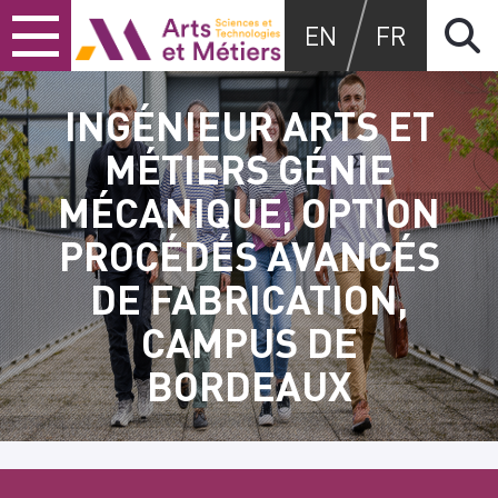
Skip
Skip
Skip
Arts et métiers
EN
FR
to
to
to
content
main
search
menu
INGÉNIEUR ARTS ET
MÉTIERS GÉNIE
MÉCANIQUE, OPTION
PROCÉDÉS AVANCÉS
DE FABRICATION,
CAMPUS DE
BORDEAUX