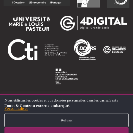
Nous utilisons les cookies et vos données personnelles dans les cas suivants :
UTILISATION
Fonct & Contenu externe embarqué
.
DES
Personnaliser
© ÉCOLE NATIONALE SUPÉRIEURE D'ARTS ET MÉTIERS
DONNÉES
FOOTER
PERSONNELLES
CONTACT
MENTIONS LÉGALES
PLAN DU SITE
Refuser
ET
MENU
DES
COOKIES