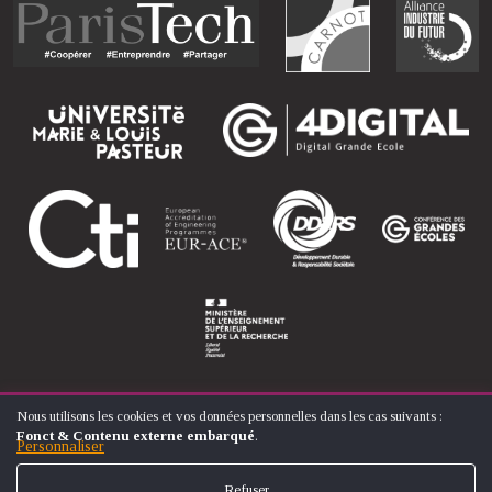
Nous utilisons les cookies et vos données personnelles dans les cas suivants :
UTILISATION
Fonct & Contenu externe embarqué
.
DES
Personnaliser
© ÉCOLE NATIONALE SUPÉRIEURE D'ARTS ET MÉTIERS
DONNÉES
FOOTER
PERSONNELLES
CONTACT
MENTIONS LÉGALES
PLAN DU SITE
Refuser