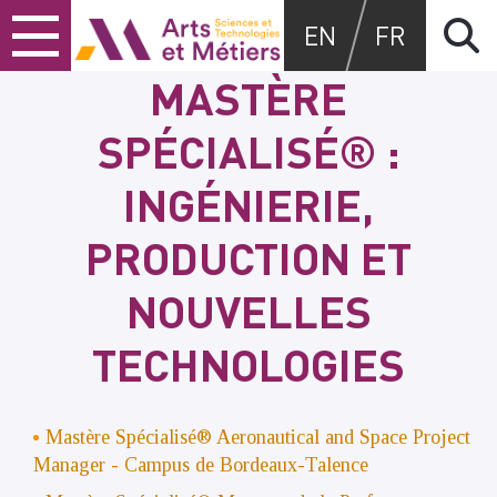
Skip
Skip
Skip
Arts et métiers
EN
FR
to
to
to
content
main
search
MASTÈRE
menu
SPÉCIALISÉ® :
INGÉNIERIE,
PRODUCTION ET
NOUVELLES
TECHNOLOGIES
Mastère Spécialisé® Aeronautical and Space Project
Manager
- Campus de Bordeaux-Talence