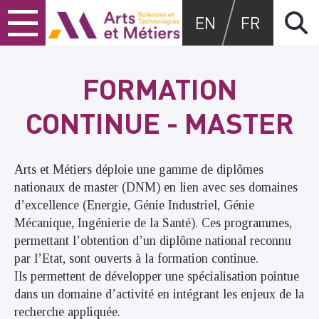
Skip
Skip
Skip
Arts et métiers
EN
FR
to
to
to
content
main
search
menu
FORMATION
CONTINUE - MASTER
Arts et Métiers déploie une gamme de diplômes
nationaux de master (DNM) en lien avec ses domaines
d’excellence (Energie, Génie Industriel, Génie
Mécanique, Ingénierie de la Santé). Ces programmes,
permettant l’obtention d’un diplôme national reconnu
par l’Etat, sont ouverts à la formation continue.
Ils permettent de développer une spécialisation pointue
dans un domaine d’activité en intégrant les enjeux de la
recherche appliquée.