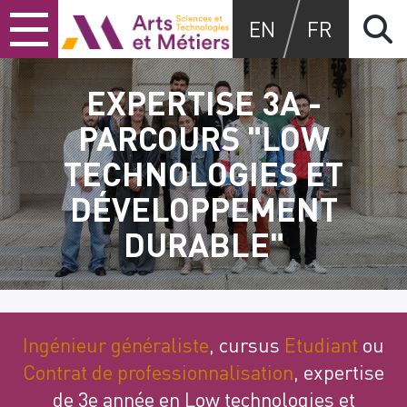
Skip
Skip
Skip
Arts et métiers
EN
FR
to
to
to
content
main
search
menu
EXPERTISE 3A -
PARCOURS "LOW
TECHNOLOGIES ET
DÉVELOPPEMENT
DURABLE"
Ingénieur généraliste
, cursus
Etudiant
ou
Contrat de professionnalisation
, expertise
de 3e année en Low technologies et