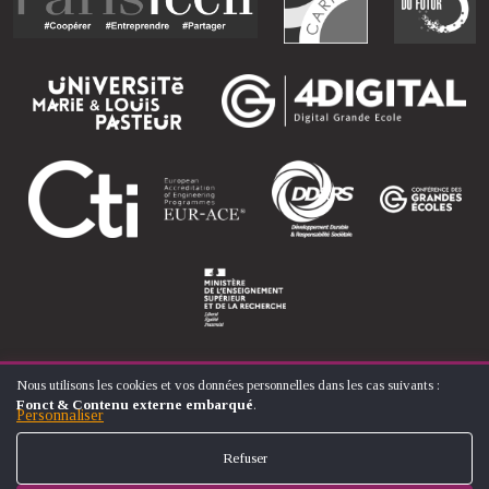
Nous utilisons les cookies et vos données personnelles dans les cas suivants :
UTILISATION
Fonct & Contenu externe embarqué
.
DES
Personnaliser
© ÉCOLE NATIONALE SUPÉRIEURE D'ARTS ET MÉTIERS
DONNÉES
FOOTER
PERSONNELLES
CONTACT
MENTIONS LÉGALES
PLAN DU SITE
Refuser
ET
MENU
DES