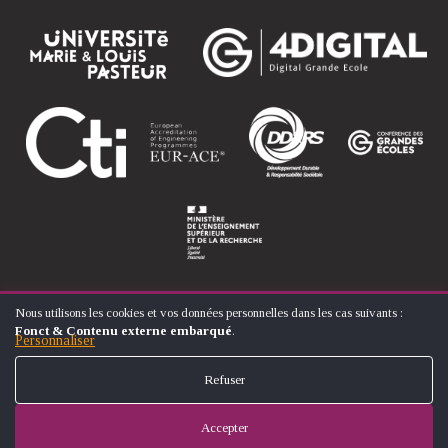
Nous utilisons les cookies et vos données personnelles dans les cas suivants :
UTILISATION
Fonct & Contenu externe embarqué
.
DES
Personnaliser
© ÉCOLE NATIONALE SUPÉRIEURE D'ARTS ET MÉTIERS
DONNÉES
FOOTER
PERSONNELLES
CONTACT
MENTIONS LÉGALES
PLAN DU SITE
Refuser
ET
MENU
DES
COOKIES
Accepter