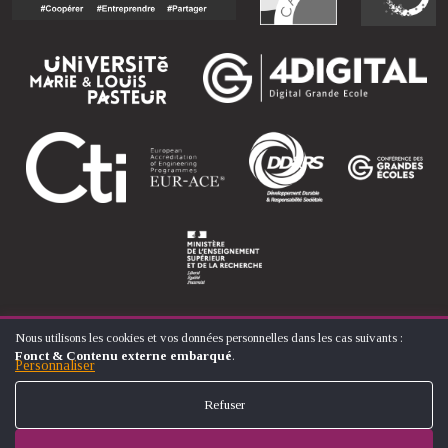
Nous utilisons les cookies et vos données personnelles dans les cas suivants :
UTILISATION
Fonct & Contenu externe embarqué
.
DES
Personnaliser
© ÉCOLE NATIONALE SUPÉRIEURE D'ARTS ET MÉTIERS
DONNÉES
FOOTER
PERSONNELLES
CONTACT
MENTIONS LÉGALES
PLAN DU SITE
Refuser
ET
MENU
DES
COOKIES