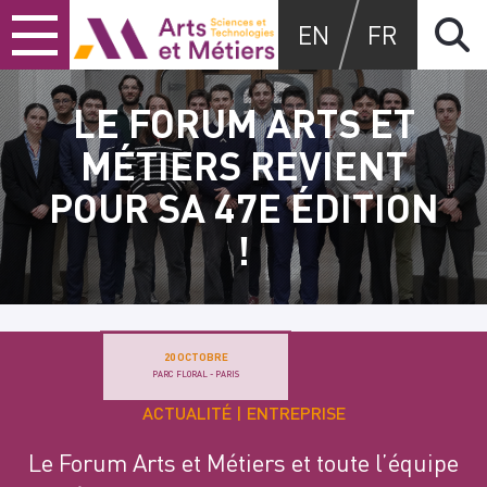
Skip
Skip
Skip
Arts et métiers
EN
FR
to
to
to
content
main
search
menu
LE FORUM ARTS ET
MÉTIERS REVIENT
POUR SA 47E ÉDITION
!
20 OCTOBRE
PARC FLORAL - PARIS
ACTUALITÉ
ENTREPRISE
Le Forum Arts et Métiers et toute l’équipe