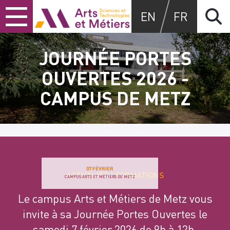
Skip
Skip
Skip
Arts et métiers
EN
FR
to
to
to
content
main
search
menu
JOURNÉE PORTES
OUVERTES 2026 -
CAMPUS DE METZ
07 FÉVRIER
ACTUALITÉ
FORMATIONS
CAMPUS ARTS ET MÉTIERS DE METZ
Le campus Arts et Métiers de Metz vous
invite à sa Journée Portes Ouvertes le
samedi 7 février 2026 de 9h à 12h.