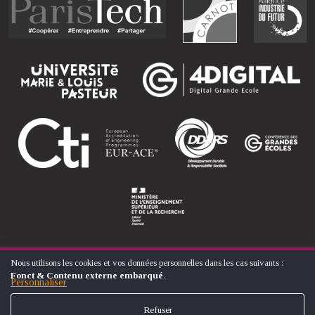
Nous utilisons les cookies et vos données personnelles dans les cas suivants :
UTILISATION
Fonct & Contenu externe embarqué
.
DES
Personnaliser
© ÉCOLE NATIONALE SUPÉRIEURE D'ARTS ET MÉTIERS
DONNÉES
FOOTER
PERSONNELLES
CONTACT
MENTIONS LÉGALES
PLAN DU SITE
Refuser
ET