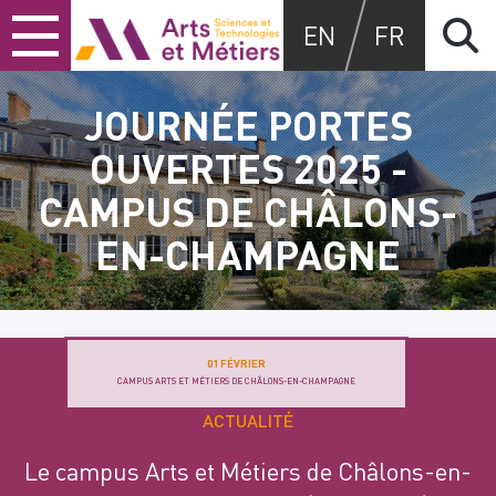
Skip
Skip
Skip
Arts et métiers
EN
FR
to
to
to
content
main
search
menu
JOURNÉE PORTES
OUVERTES 2025 -
CAMPUS DE CHÂLONS-
EN-CHAMPAGNE
01 FÉVRIER
CAMPUS ARTS ET MÉTIERS DE CHÂLONS-EN-CHAMPAGNE
ACTUALITÉ
Le campus Arts et Métiers de Châlons-en-