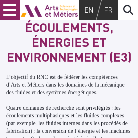
Skip
Skip
Skip
Arts et métiers
EN
FR
to
to
to
content
main
search
ÉCOULEMENTS,
menu
ÉNERGIES ET
ENVIRONNEMENT (E3)
L’objectif du RNC est de fédérer les compétences
d’Arts et Métiers dans les domaines de la mécanique
des fluides et des systèmes énergétiques.
Quatre domaines de recherche sont privilégiés : les
écoulements multiphasiques et les fluides complexes
(par exemple, les fluides internes dans les procédés de
fabrication) ; la conversion de l’énergie et les machines