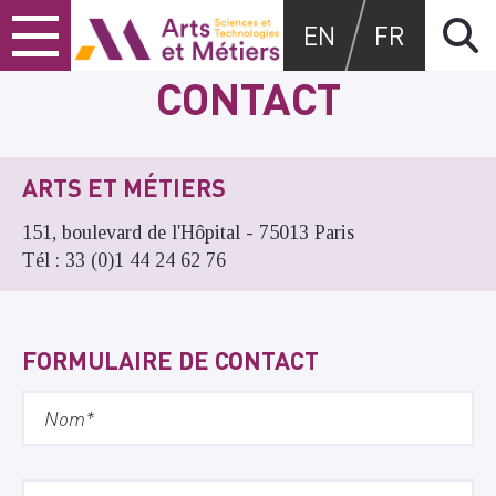
Skip
Skip
Skip
Arts et métiers
EN
FR
to
to
to
content
main
search
CONTACT
menu
ARTS ET MÉTIERS
151, boulevard de l'Hôpital - 75013 Paris
Tél : 33 (0)1 44 24 62 76
FORMULAIRE DE CONTACT