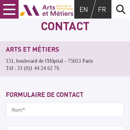
Skip
Skip
Skip
Arts et métiers
EN
FR
to
to
to
content
main
search
CONTACT
menu
ARTS ET MÉTIERS
151, boulevard de l'Hôpital - 75013 Paris
Tél : 33 (0)1 44 24 62 76
FORMULAIRE DE CONTACT