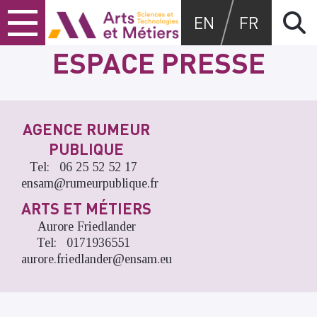
Skip
Skip
Skip
Arts et métiers
EN
FR
to
to
to
content
main
search
ESPACE PRESSE
menu
AGENCE RUMEUR
PUBLIQUE
Tel
06 25 52 52 17
ensam@rumeurpublique.fr
ARTS ET MÉTIERS
Aurore
Friedlander
Tel
0171936551
aurore.friedlander@ensam.eu