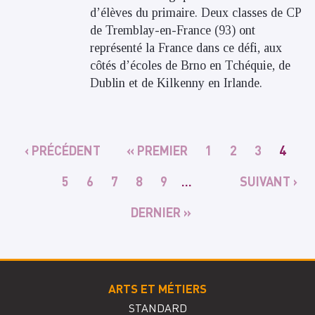
d’élèves du primaire. Deux classes de CP
de Tremblay-en-France (93) ont
représenté la France dans ce défi, aux
côtés d’écoles de Brno en Tchéquie, de
Dublin et de Kilkenny en Irlande.
Pagination
PAGE
‹ PRÉCÉDENT
PREMIÈRE
« PREMIER
PAGE
1
PAGE
2
PAGE
3
PAGE
4
PRÉCÉDENTE
PAGE
ACTU
PAGE
5
PAGE
6
PAGE
7
PAGE
8
PAGE
9
…
PAGE
SUIVANT ›
SUIVANTE
DERNIÈRE
DERNIER »
PAGE
ARTS ET MÉTIERS
STANDARD