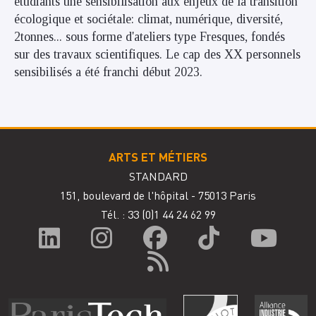
étudiants une sensibilisation aux enjeux de la transition
écologique et sociétale: climat, numérique, diversité,
2tonnes... sous forme d'ateliers type Fresques, fondés
sur des travaux scientifiques. Le cap des XX personnels
sensibilisés a été franchi début 2023.
ARTS ET MÉTIERS
STANDARD
151, boulevard de l'hôpital - 75013 Paris
Tél. : 33
(0)1 44 24 62 99