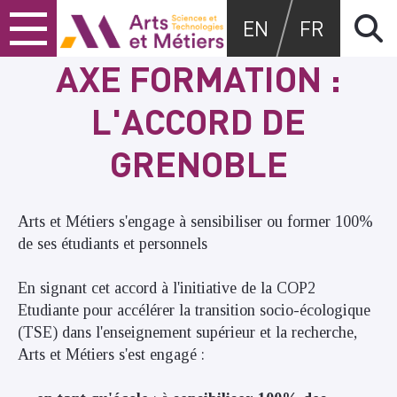
Skip
Skip
Skip
Arts et métiers
EN
FR
to
to
to
content
main
search
AXE FORMATION :
menu
L'ACCORD DE
GRENOBLE
Arts et Métiers s'engage à sensibiliser ou former 100%
de ses étudiants et personnels
En signant cet accord à l'initiative de la COP2
Etudiante pour accélérer la transition socio-écologique
(TSE) dans l'enseignement supérieur et la recherche,
Arts et Métiers s'est engagé :