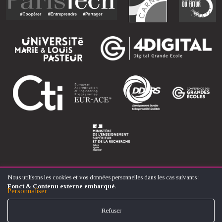
Nous utilisons les cookies et vos données personnelles dans les cas suivants :
UTILISATION
Fonct & Contenu externe embarqué
.
DES
Personnaliser
© ÉCOLE NATIONALE SUPÉRIEURE D'ARTS ET MÉTIERS
DONNÉES
FOOTER
PERSONNELLES
CONTACT
MENTIONS LÉGALES
PLAN DU SITE
Refuser
ET
MENU
DES