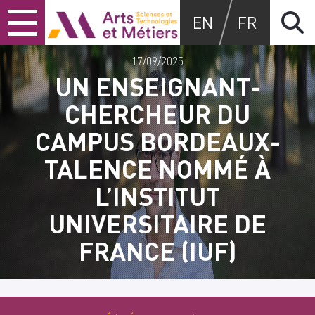
Skip
Skip
Skip
Arts et métiers
EN
FR
to
to
to
content
main
search
menu
17/09/2025
UN ENSEIGNANT-
CHERCHEUR DU
CAMPUS BORDEAUX-
TALENCE NOMMÉ À
L’INSTITUT
UNIVERSITAIRE DE
FRANCE (IUF)