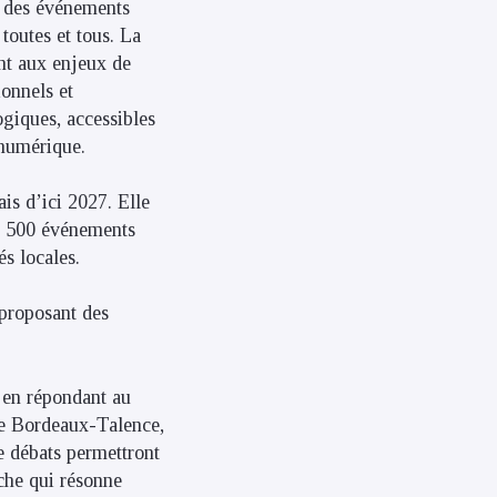
e des événements
 toutes et tous. La
nt aux enjeux de
ionnels et
ogiques, accessibles
 numérique.
ais d’ici 2027. Elle
 1 500 événements
és locales.
 proposant des
n, en répondant au
de Bordeaux-Talence,
e débats permettront
rche qui résonne