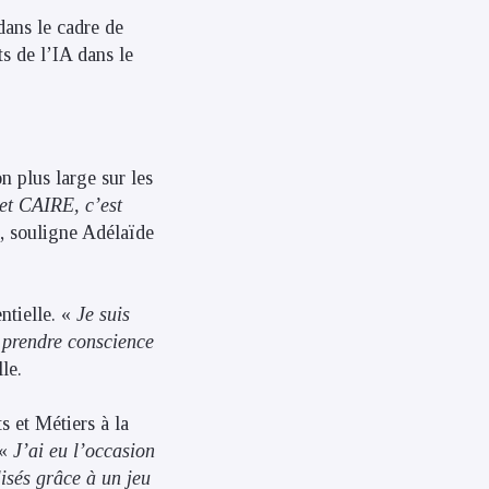
ans le cadre de
s de l’IA dans le
n plus large sur les
jet CAIRE, c’est
, souligne Adélaïde
ntielle. «
Je suis
à prendre conscience
lle.
s et Métiers à la
 «
J’ai eu l’occasion
lisés grâce à un jeu