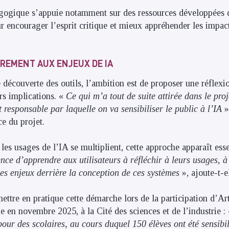
gogique s’appuie notamment sur des ressources développées d
encourager l’esprit critique et mieux appréhender les impact
TREMENT AUX ENJEUX DE IA
découverte des outils, l’ambition est de proposer une réflexio
rs implications. «
Ce qui m’a tout de suite attirée dans le pro
 responsable par laquelle on va sensibiliser le public à l’IA
»
ce du projet.
es usages de l’IA se multiplient, cette approche apparaît esse
nce d’apprendre aux utilisateurs à réfléchir à leurs usages, 
des enjeux derrière la conception de ces systèmes
», ajoute-t-e
mettre en pratique cette démarche lors de la participation d’Art
e en novembre 2025, à la Cité des sciences et de l’industrie :
pour des scolaires, au cours duquel 150 élèves ont été sensibi