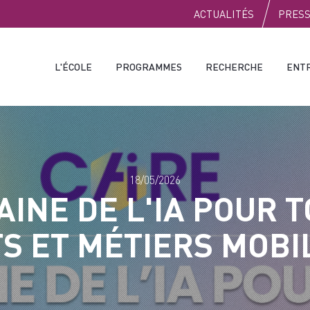
PUBLIC
ACTUALITÉS
PRES
L'ÉCOLE
PROGRAMMES
RECHERCHE
ENT
18/05/2026
INE DE L'IA POUR T
S ET MÉTIERS MOBI