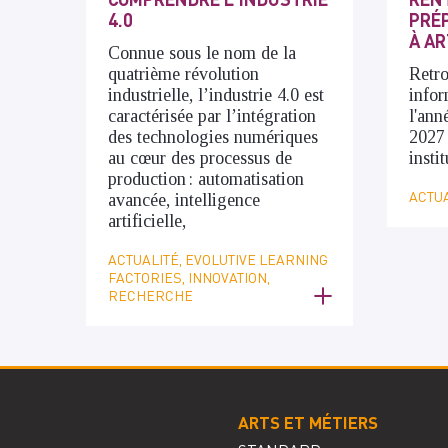
4.0
PRÉP
À AR
Connue sous le nom de la
quatrième révolution
Retro
industrielle, l’industrie 4.0 est
infor
caractérisée par l’intégration
l'ann
des technologies numériques
2027
au cœur des processus de
insti
production : automatisation
ACTUA
avancée, intelligence
artificielle,
ACTUALITÉ, EVOLUTIVE LEARNING
FACTORIES, INNOVATION,
RECHERCHE
ARTS ET MÉTIERS