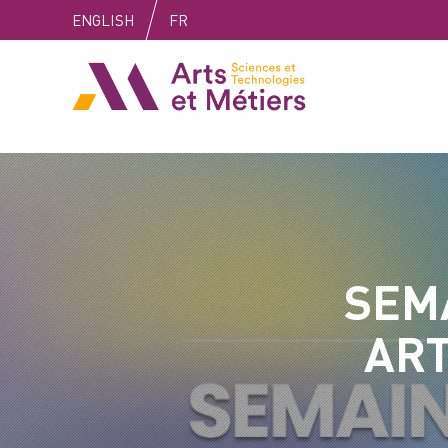
Skip
Skip
Skip
ENGLISH
FR
to
to
to
content
main
search
Arts et métiers
menu
SEMA
ART