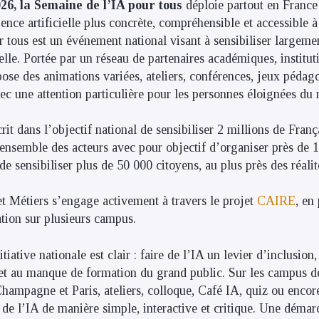
26, la Semaine de l’IA pour tous
déploie partout en Franc
gence artificielle plus concrète, compréhensible et accessible à
 tous est un événement national visant à sensibiliser largeme
cielle. Portée par un réseau de partenaires académiques, institut
opose des animations variées, ateliers, conférences, jeux pédag
avec une attention particulière pour les personnes éloignées du
crit dans l’objectif national de sensibiliser 2 millions de Franç
’ensemble des acteurs avec pour objectif d’organiser près de
de sensibiliser plus de 50 000 citoyens, au plus près des réalit
et Métiers s’engage activement à travers le projet
CAIRE
, en
ation sur plusieurs campus.
itiative nationale est clair : faire de l’IA un levier d’inclusio
 et au manque de formation du grand public. Sur les campus 
ampagne et Paris, ateliers, colloque, Café IA, quiz ou encor
 de l’IA de manière simple, interactive et critique. Une déma