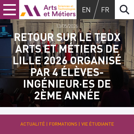
Skip
Skip
Skip
Arts et métiers
EN
FR
to
to
to
content
main
search
menu
13/05/2026
RETOUR SUR LE TEDX
ARTS ET MÉTIERS DE
LILLE 2026 ORGANISÉ
PAR 4 ÉLÈVES-
INGÉNIEUR·ES DE
2ÈME ANNÉE
ACTUALITÉ
FORMATIONS
VIE ÉTUDIANTE