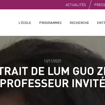
PUBLIC
ACTUALITÉS
PRES
L'ÉCOLE
PROGRAMMES
RECHERCHE
ENT
13/11/2025
TRAIT DE LUM GUO Z
PROFESSEUR INVIT