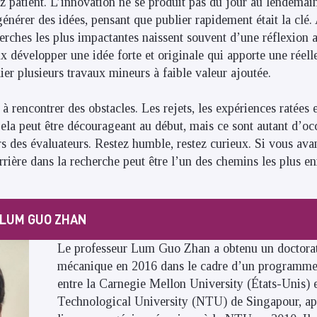
 patient. L’innovation ne se produit pas du jour au lendemai
énérer des idées, pensant que publier rapidement était la clé. 
erches les plus impactantes naissent souvent d’une réflexion 
ux développer une idée forte et originale qui apporte une réell
er plusieurs travaux mineurs à faible valeur ajoutée.
à rencontrer des obstacles. Les rejets, les expériences ratées 
Cela peut être décourageant au début, mais ce sont autant d’oc
urs des évaluateurs. Restez humble, restez curieux. Si vous ava
rière dans la recherche peut être l’un des chemins les plus en
 LUM GUO ZHAN
Le professeur Lum Guo Zhan a obtenu un doctorat
mécanique en 2016 dans le cadre d’un programme
entre la Carnegie Mellon University (États-Unis) 
Technological University (NTU) de Singapour, apr