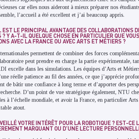
écieuses car elles nous aideront à mieux préparer nos étudiant
emble, l’accueil a été excellent et j’ai beaucoup appris.
L EST LE PRINCIPAL AVANTAGE DES COLLABORATIONS 
? Y A-T-IL QUELQUE CHOSE EN PARTICULIER QUE VOU
ONS AVEC LA FRANCE OU AVEC ARTS ET MÉTIERS ?
nternationales permettent de combiner des forces complémenta
laboratoire peut prendre en charge la partie expérimentale, ta
 excelle dans les simulations. Les équipes d’Arts et Métier
’une réelle patience au fil des années, ce que j’apprécie prof
ent de bâtir une confiance à long terme et d’apporter des pers
 recherche. D’un point de vue stratégique également, NTU ch
des à l’échelle mondiale, et avoir la France, en particulier Ar
itable atout.
ÉVEILLÉ VOTRE INTÉRÊT POUR LA ROBOTIQUE ? EST-CE 
ÈREMENT MARQUANT OU D’UNE LECTURE PERSONNELL