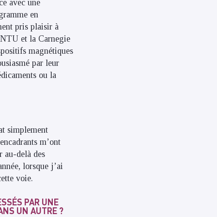
ace avec une
rogramme en
ent pris plaisir à
e NTU et la Carnegie
ispositifs magnétiques
housiasmé par leur
édicaments ou la
rat simplement
 encadrants m’ont
r au-delà des
nnée, lorsque j’ai
ette voie.
ESSÉS PAR UNE
DANS UN AUTRE ?