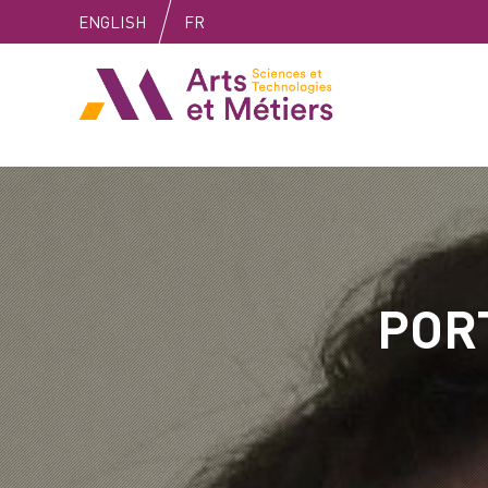
Skip
Skip
Skip
ENGLISH
FR
to
to
to
content
main
search
Arts et métiers
menu
POR