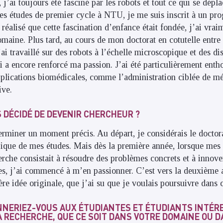
’ai toujours été fasciné par les robots et tout ce qui se dépl
es études de premier cycle à NTU, je me suis inscrit à un p
 réalisé que cette fascination d’enfance était fondée, j’ai vraim
maine. Plus tard, au cours de mon doctorat en cotutelle entr
ai travaillé sur des robots à l’échelle microscopique et des d
qui a encore renforcé ma passion. J’ai été particulièrement ent
pplications biomédicales, comme l’administration ciblée de m
ive.
 DÉCIDÉ DE DEVENIR CHERCHEUR ?
déterminer un moment précis. Au départ, je considérais le docto
ique de mes études. Mais dès la première année, lorsque mes
erche consistait à résoudre des problèmes concrets et à innove
es, j’ai commencé à m’en passionner. C’est vers la deuxième a
e idée originale, que j’ai su que je voulais poursuivre dans c
NNERIEZ-VOUS AUX ÉTUDIANTES ET ÉTUDIANTS INTÉR
A RECHERCHE, QUE CE SOIT DANS VOTRE DOMAINE OU 