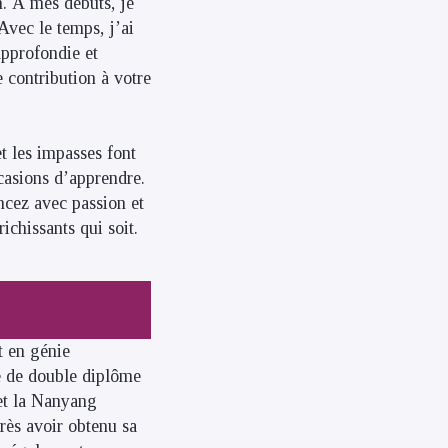
n. À mes débuts, je
Avec le temps, j’ai
approfondie et
e contribution à votre
et les impasses font
casions d’apprendre.
ncez avec passion et
richissants qui soit.
 en génie
 de double diplôme
et la Nanyang
ès avoir obtenu sa