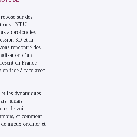
 repose sur des
tutions , NTU
plus approfondies
ression 3D et la
avons rencontré des
nalisation d’un
résent en France
s en face à face avec
e et les dynamiques
vais jamais
ieux de voir
 campus, et comment
 de mieux orienter et