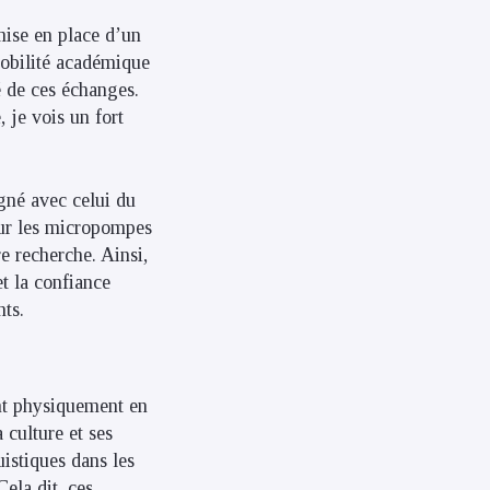
mise en place d’un
mobilité académique
té de ces échanges.
 je vois un fort
igné avec celui du
ur les micropompes
e recherche. Ainsi,
et la confiance
nts.
sent physiquement en
culture et ses
uistiques dans les
ela dit, ces