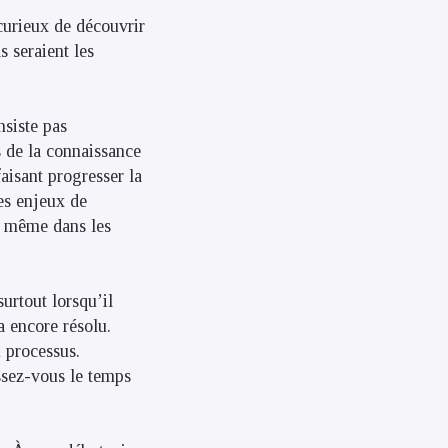
 curieux de découvrir
 seraient les
nsiste pas
es de la connaissance
faisant progresser la
es enjeux de
vé même dans les
urtout lorsqu’il
a encore résolu.
u processus.
issez-vous le temps