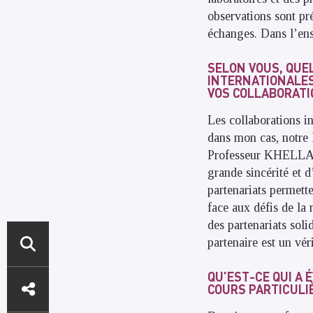
observations sont pr
échanges. Dans l’ens
SELON VOUS, QUE
INTERNATIONALES 
VOS COLLABORATI
Les collaborations i
dans mon cas, notre 
Professeur KHELLADI
grande sincérité et d
partenariats permett
face aux défis de la
des partenariats soli
partenaire est un vér
ACCÈS
QU’EST-CE QUI A 
COURS PARTICULI
DIRECTS