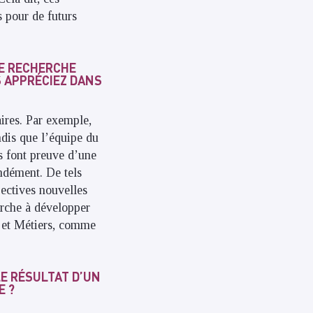
s pour de futurs
DE RECHERCHE
S APPRÉCIEZ DANS
ires. Par exemple,
ndis que l’équipe du
s font preuve d’une
ondément. De tels
pectives nouvelles
erche à développer
ts et Métiers, comme
LE RÉSULTAT D’UN
E ?