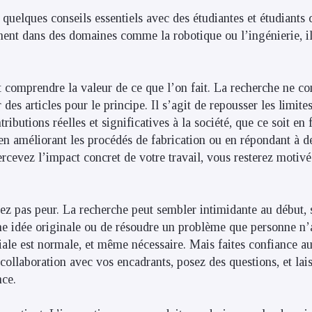
 quelques conseils essentiels avec des étudiantes et étudiants
ent dans des domaines comme la robotique ou l’ingénierie, ils
t comprendre la valeur de ce que l’on fait. La recherche ne co
des articles pour le principe. Il s’agit de repousser les limit
ributions réelles et significatives à la société, que ce soit en 
en améliorant les procédés de fabrication ou en répondant à d
percevez l’impact concret de votre travail, vous resterez moti
 pas peur. La recherche peut sembler intimidante au début, s
ne idée originale ou de résoudre un problème que personne n’
tiale est normale, et même nécessaire. Mais faites confiance a
 collaboration avec vos encadrants, posez des questions, et la
nce.