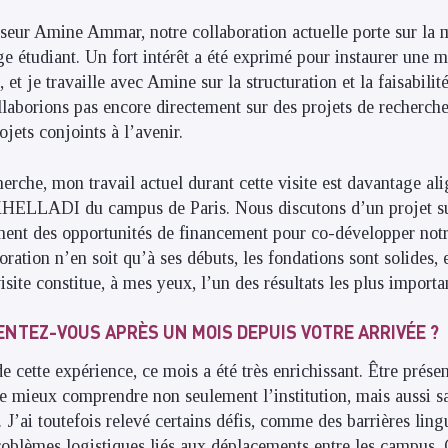
seur Amine Ammar, notre collaboration actuelle porte sur la 
étudiant. Un fort intérêt a été exprimé pour instaurer une 
, et je travaille avec Amine sur la structuration et la faisabili
laborions pas encore directement sur des projets de recherche,
ojets conjoints à l’avenir.
herche, mon travail actuel durant cette visite est davantage al
KHELLADI du campus de Paris. Nous discutons d’un projet s
ement des opportunités de financement pour co-développer notr
oration n’en soit qu’à ses débuts, les fondations sont solides, 
visite constitue, à mes yeux, l’un des résultats les plus importa
NTEZ-VOUS APRÈS UN MOIS DEPUIS VOTRE ARRIVÉE ?
t de cette expérience, ce mois a été très enrichissant. Être pré
 mieux comprendre non seulement l’institution, mais aussi sa 
. J’ai toutefois relevé certains défis, comme des barrières ling
problèmes logistiques liés aux déplacements entre les campus. C