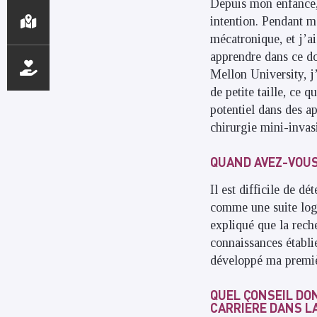
Depuis mon enfance, j
intention. Pendant m
mécatronique, et j’ai
apprendre dans ce do
Mellon University, j’
de petite taille, ce 
potentiel dans des a
chirurgie mini-invas
QUAND AVEZ-VOUS
Il est difficile de 
comme une suite log
expliqué que la rech
connaissances établi
développé ma premièr
QUEL CONSEIL DO
CARRIÈRE DANS L