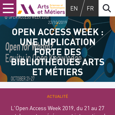
Skip
Skip
Skip
Arts et métiers
EN
FR
to
to
to
content
main
search
menu
22/10/2019
OPEN ACCESS WEEK :
UNE IMPLICATION
FORTE DES
BIBLIOTHÈQUES ARTS
ET MÉTIERS
ACTUALITÉ
L'Open Access Week 2019, du 21 au 27