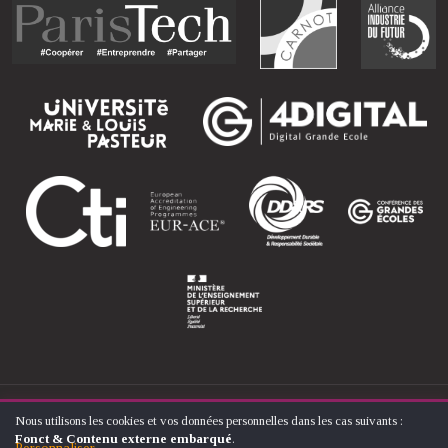
© ÉCOLE NATIONALE SUPÉRIEURE D'ARTS ET MÉTIERS
Nous utilisons les cookies et vos données personnelles dans les cas suivants :
UTILISATION
FOOTER
Fonct & Contenu externe embarqué
.
CONTACT
MENTIONS LÉGALES
PLAN DU SITE
DES