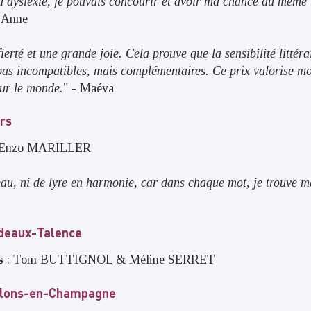
a dyslexie, je pouvais concourir et avoir ma chance au même t
-Anne
erté et une grande joie. Cela prouve que la sensibilité littéra
 pas incompatibles, mais complémentaires. Ce prix valorise mo
sur le monde.
" - Maéva
rs
Enzo MARILLER
au, ni de lyre en harmonie, car dans chaque mot, je trouve 
deaux-Talence
s
: Tom BUTTIGNOL & Méline SERRET
âlons-en-Champagne