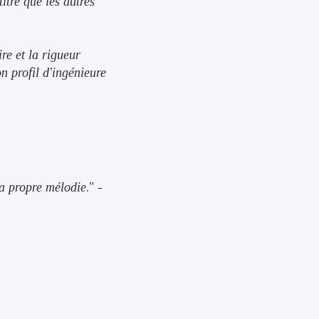
itre que les autres
ire et la rigueur
n profil d'ingénieure
ma propre mélodie
." -