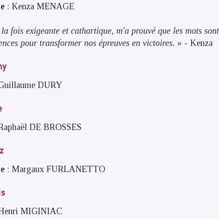
te
: Kenza MENAGE
la fois exigeante et cathartique, m'a prouvé que les mots sont 
iences pour transformer nos épreuves en victoires.
» - Kenza
ny
 Guillaume DURY
e
 Raphaël DE BROSSES
tz
te
: Margaux FURLANETTO
is
 Henri MIGINIAC