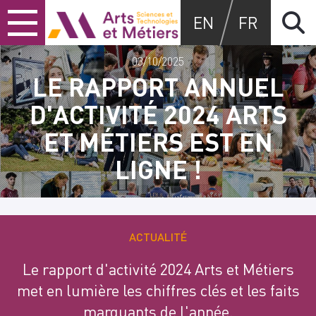
Skip
Skip
Skip
Arts et métiers
EN
FR
to
to
to
content
main
search
menu
03/10/2025
LE RAPPORT ANNUEL
D'ACTIVITÉ 2024 ARTS
ET MÉTIERS EST EN
LIGNE !
ACTUALITÉ
Le rapport d'activité 2024 Arts et Métiers
met en lumière les chiffres clés et les faits
marquants de l'année.