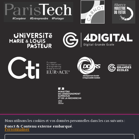
Nous utilisons les cookies et vos données personnelles dans les cas suivants :
UTILISATION
Fonct & Contenu externe embarqué
.
DES
Personnaliser
© ÉCOLE NATIONALE SUPÉRIEURE D'ARTS ET MÉTIERS
DONNÉES
PERSONNELLES