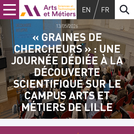
Skip
Skip
Skip
Arts et métiers
EN
FR
to
to
to
content
main
search
menu
13/05/2026
« GRAINES DE
CHERCHEURS » : UNE
JOURNÉE DÉDIÉE À LA
DÉCOUVERTE
SCIENTIFIQUE SUR LE
CAMPUS ARTS ET
MÉTIERS DE LILLE