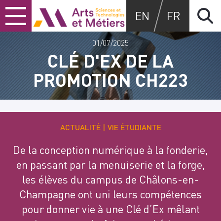
Skip
Skip
Skip
Arts et métiers
EN
FR
to
to
to
content
main
search
menu
01/07/2025
CLÉ D'EX DE LA
PROMOTION CH223
ACTUALITÉ
VIE ÉTUDIANTE
De la conception numérique à la fonderie,
en passant par la menuiserie et la forge,
les élèves du campus de Châlons-en-
Champagne ont uni leurs compétences
pour donner vie à une Clé d’Ex mêlant