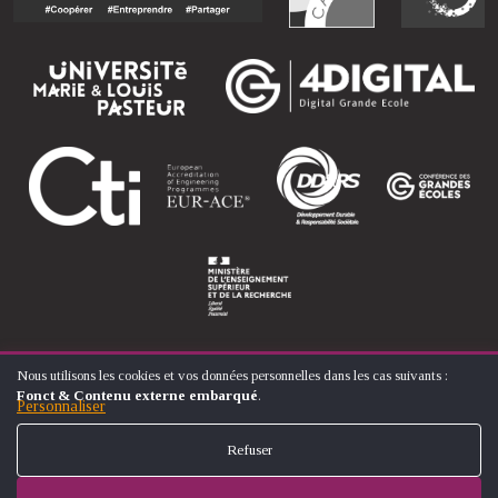
Nous utilisons les cookies et vos données personnelles dans les cas suivants :
UTILISATION
Fonct & Contenu externe embarqué
.
DES
Personnaliser
© ÉCOLE NATIONALE SUPÉRIEURE D'ARTS ET MÉTIERS
DONNÉES
FOOTER
PERSONNELLES
CONTACT
MENTIONS LÉGALES
PLAN DU SITE
Refuser
ET
MENU
DES
COOKIES