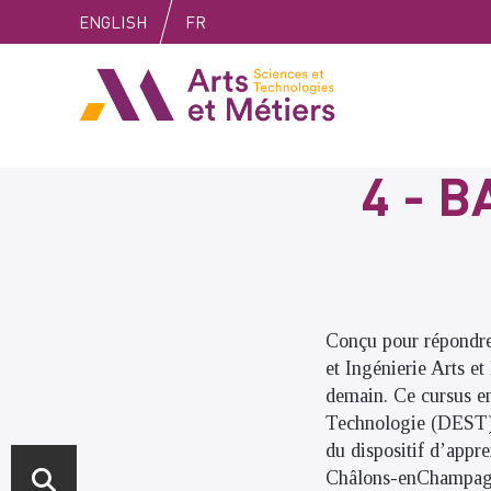
Skip
Skip
Skip
ENGLISH
FR
to
to
to
content
main
search
Arts et métiers
menu
4 - 
Conçu pour répondre
et Ingénierie Arts et
demain. Ce cursus e
Technologie (DEST). 
du dispositif d’appr
Châlons-enChampag