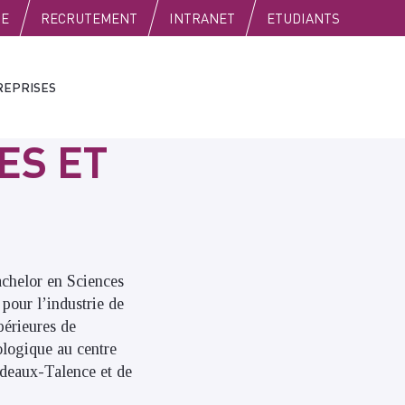
SE
RECRUTEMENT
INTRANET
ETUDIANTS
REPRISES
ES ET
achelor en Sciences
 pour l’industrie de
érieures de
ologique au centre
rdeaux-Talence et de