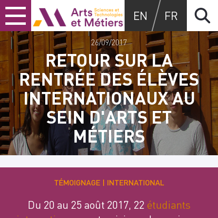
Skip
Skip
Skip
Arts et métiers
EN
FR
to
to
to
content
main
search
menu
26/09/2017
RETOUR SUR LA
RENTRÉE DES ÉLÈVES
INTERNATIONAUX AU
SEIN D'ARTS ET
MÉTIERS
TÉMOIGNAGE
INTERNATIONAL
Du 20 au 25 août 2017, 22
étudiants