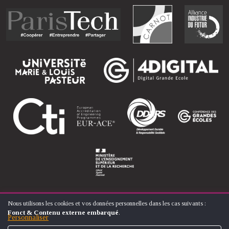
Nous utilisons les cookies et vos données personnelles dans les cas suivants :
UTILISATION
Fonct & Contenu externe embarqué
.
DES
Personnaliser
© ÉCOLE NATIONALE SUPÉRIEURE D'ARTS ET MÉTIERS
DONNÉES