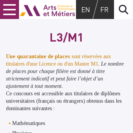
Skip
Skip
Skip
Arts et métiers
EN
FR
to
to
to
content
main
search
menu
L3/M1
Une quarantaine de places
sont réservées
aux
titulaires d'une Licence ou d'un Master M1
.
Le nombre
de places pour chaque filière est donné à titre
strictement indicatif et peut faire l’objet d’un
ajustement à tout moment.
Ce concours est accessible aux titulaires de diplômes
universitaires (français ou étrangers) obtenus dans les
dominantes suivantes :
Mathématiques