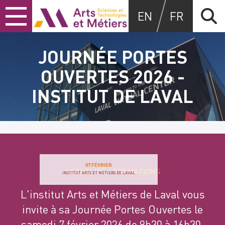
Skip
Skip
Skip
Arts et métiers
EN
FR
to
to
to
content
main
search
menu
JOURNÉE PORTES
OUVERTES 2026 -
INSTITUT DE LAVAL
07 FÉVRIER
ACTUALITÉ
FORMATIONS
INSTITUT ARTS ET MÉTIERS DE LAVAL
L'institut Arts et Métiers de Laval vous
invite à sa Journée Portes Ouvertes le
samedi 7 février 2026 de 9h30 à 16h30.