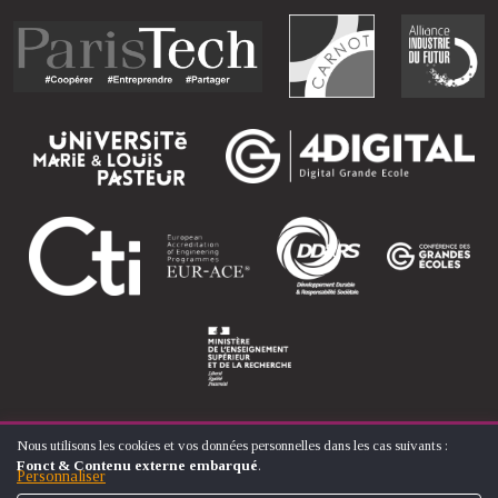
Nous utilisons les cookies et vos données personnelles dans les cas suivants :
UTILISATION
Fonct & Contenu externe embarqué
.
DES
Personnaliser
© ÉCOLE NATIONALE SUPÉRIEURE D'ARTS ET MÉTIERS
DONNÉES