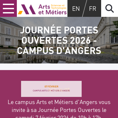
Skip
Skip
Skip
Arts et métiers
EN
FR
to
to
to
content
main
search
menu
JOURNÉE PORTES
OUVERTES 2026 -
CAMPUS D'ANGERS
07 FÉVRIER
ACTUALITÉ
CAMPUS ARTS ET MÉTIERS D'ANGERS
Le campus Arts et Métiers d'Angers vous
invite à sa Journée Portes Ouvertes le
samedi 7 février 2026 de 10h à 17h.