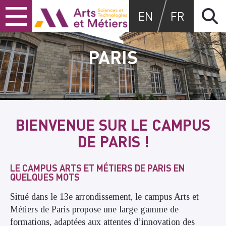
Skip
Skip
Skip
Arts et métiers
EN
FR
to
to
to
content
main
search
menu
PARIS
BIENVENUE SUR LE CAMPUS
DE PARIS !
LE CAMPUS ARTS ET MÉTIERS DE PARIS EN
QUELQUES MOTS
Situé dans le 13e arrondissement, le campus Arts et
Métiers de Paris propose une large gamme de
formations, adaptées aux attentes d’innovation des