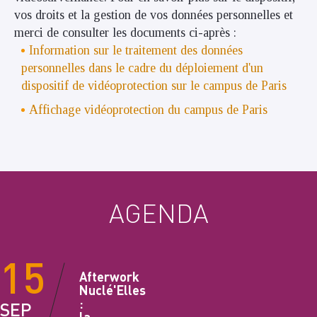
vos droits et la gestion de vos données personnelles et
merci de consulter les documents ci-après :
Information sur le traitement des données
personnelles dans le cadre du déploiement d'un
dispositif de vidéoprotection sur le campus de Paris
Affichage vidéoprotection du campus de Paris
AGENDA
15
Afterwork
Nuclé'Elles
:
SEP
la