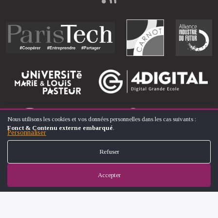
Nous utilisons les cookies et vos données personnelles dans les cas suivants :
UTILISATION
Fonct & Contenu externe embarqué
.
DES
Personnaliser
DONNÉES
PERSONNELLES
Refuser
ET
DES
COOKIES
Accepter