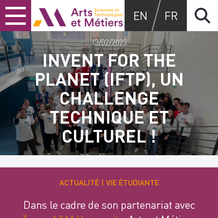
Skip
Skip
Skip
Arts et métiers
EN
FR
to
to
to
content
main
search
menu
13/02/2023
INVENT FOR THE
PLANET (IFTP), UN
CHALLENGE
TECHNIQUE ET
CULTUREL !
ACTUALITÉ
VIE ÉTUDIANTE
Dans le cadre de son
partenariat avec