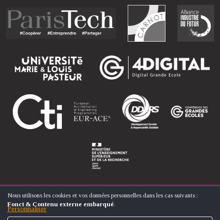
Nous utilisons les cookies et vos données personnelles dans les cas suivants :
UTILISATION
Fonct & Contenu externe embarqué
.
DES
Personnaliser
© ÉCOLE NATIONALE SUPÉRIEURE D'ARTS ET MÉTIERS
DONNÉES