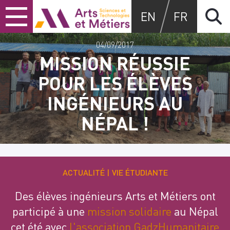
Skip
Skip
Skip
Arts et métiers
EN
FR
to
to
to
content
main
search
menu
04/09/2017
MISSION RÉUSSIE
POUR LES ÉLÈVES
INGÉNIEURS AU
NÉPAL !
ACTUALITÉ
VIE ÉTUDIANTE
Des élèves ingénieurs Arts et Métiers ont
participé à une
mission solidaire
au Népal
cet été avec
l'association GadzHumanitaire