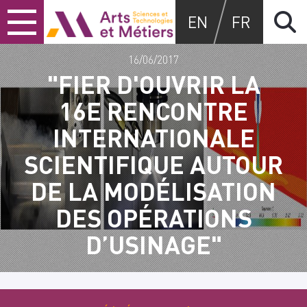
Skip
Skip
Skip
Arts et métiers
EN
FR
to
to
to
content
main
search
menu
16/06/2017
"FIER D'OUVRIR LA
16E RENCONTRE
INTERNATIONALE
SCIENTIFIQUE AUTOUR
DE LA MODÉLISATION
DES OPÉRATIONS
D’USINAGE"