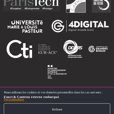
Nous utilisons les cookies et vos données personnelles dans les cas suivants :
UTILISATION
Fonct & Contenu externe embarqué
.
DES
Personnaliser
© ÉCOLE NATIONALE SUPÉRIEURE D'ARTS ET MÉTIERS
DONNÉES
FOOTER
PERSONNELLES
CONTACT
MENTIONS LÉGALES
PLAN DU SITE
Refuser
ET
MENU