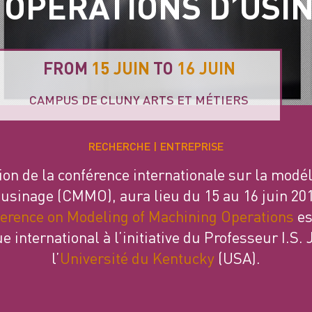
 OPÉRATIONS D’USI
FROM
15 JUIN
TO
16 JUIN
CAMPUS DE CLUNY ARTS ET MÉTIERS
RECHERCHE
ENTREPRISE
ion de la conférence internationale sur la modé
'usinage (CMMO), aura lieu du 15 au 16 juin 201
erence on Modeling of Machining Operations
es
ue international à l’initiative du Professeur I.S.
l’
Université du Kentucky
(USA).