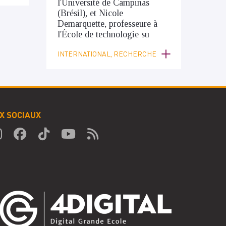
l'Université de Campinas
(Brésil), et Nicole
Demarquette, professeure à
l'École de technologie su
INTERNATIONAL, RECHERCHE
X SOCIAUX