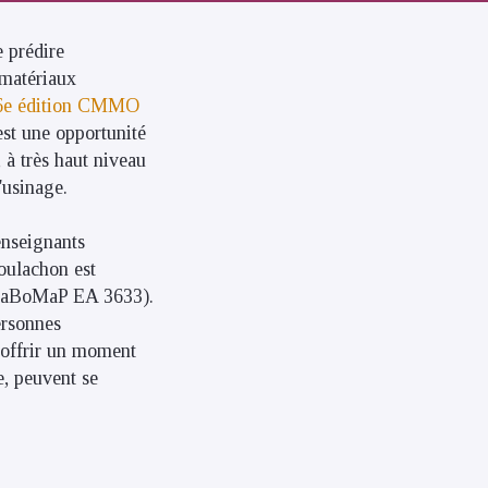
e prédire
 matériaux
6e édition CMMO
st une opportunité
, à très haut niveau
'usinage.
enseignants
oulachon est
aBoMaP EA 3633).
ersonnes
r offrir un moment
e, peuvent se