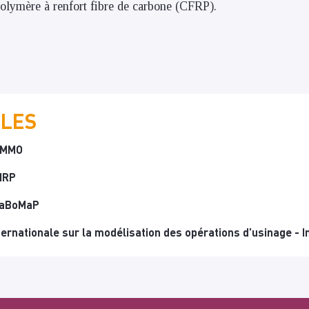
olymère à renfort fibre de carbone (CFRP).
ILES
 CMMO
CIRP
 LaBoMaP
ernationale sur la modélisation des opérations d’usinage - 