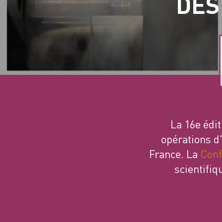
DES
La 16e édit
opérations d
France. La
Conf
scientifiq