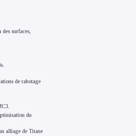
n des surfaces,
s.
ations de rabotage
AMC3.
optimisation du
n alliage de Titane