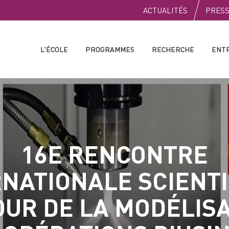
PUBLIC
ACTUALITÉS
PRES
L'ÉCOLE
PROGRAMMES
RECHERCHE
ENT
16E RENCONTRE
RNATIONALE SCIENTI
UR DE LA MODÉLIS