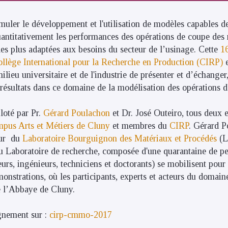
imuler le développement et l'utilisation de modèles capables d
uantitativement les performances des opérations de coupe des
les plus adaptées aux besoins du secteur de l’usinage.
Cette
1
llège International pour la Recherche en Production (CIRP)
e
ilieu universitaire et de l'industrie de présenter et d’échanger
 résultats dans ce domaine de la modélisation des opérations d
loté par Pr.
Gérard Poulachon
et Dr. José Outeiro, tous deux 
mpus Arts et Métiers de Cluny
et membres du
CIRP
. Gérard P
eur du
Laboratoire Bourguignon des Matériaux et Procédés
(L
u Laboratoire de recherche, composée d'une quarantaine de p
urs, ingénieurs, techniciens et doctorants) se mobilisent pou
onstrations, où les participants, experts et acteurs du domain
e l’Abbaye de Cluny.
ignement sur :
cirp-cmmo-2017