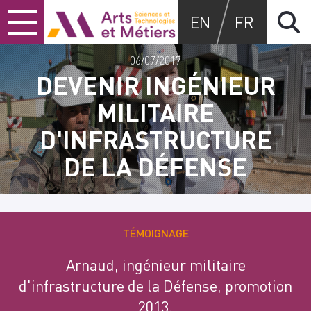
Skip
Skip
Skip
Arts et métiers
EN
FR
to
to
to
content
main
search
menu
06/07/2017
DEVENIR INGÉNIEUR
MILITAIRE
D'INFRASTRUCTURE
DE LA DÉFENSE
TÉMOIGNAGE
Arnaud, ingénieur militaire
d'infrastructure de la Défense, promotion
2013.