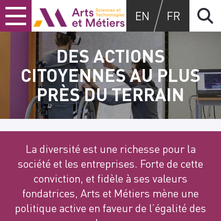
Skip
Skip
Skip
Arts et métiers
EN
FR
to
to
to
content
main
search
menu
DES ACTIONS
CITOYENNES AU PLUS
PRÈS DU TERRAIN
La diversité est une richesse pour la
société et les entreprises. Forte de cette
conviction, et fidèle à ses valeurs
fondatrices, Arts et Métiers mène une
politique active en faveur de l’égalité des