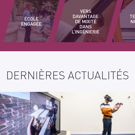
VERS
DAVANTAGE
T
ÉCOLE
DE MIXITÉ
N
ENGAGÉE
DANS
L’INGÉNIERIE
DERNIÈRES ACTUALITÉS