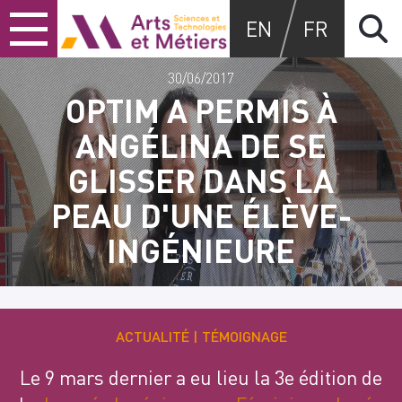
Skip
Skip
Skip
Arts et métiers
EN
FR
to
to
to
content
main
search
menu
30/06/2017
OPTIM A PERMIS À
ANGÉLINA DE SE
GLISSER DANS LA
PEAU D'UNE ÉLÈVE-
INGÉNIEURE
ACTUALITÉ
TÉMOIGNAGE
Le 9 mars dernier a eu lieu la 3e édition de