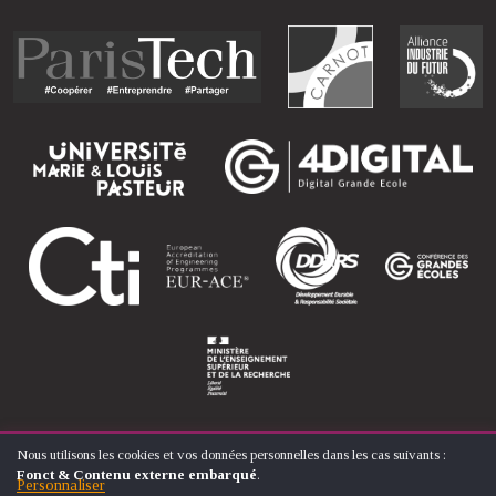
Nous utilisons les cookies et vos données personnelles dans les cas suivants :
UTILISATION
Fonct & Contenu externe embarqué
.
DES
Personnaliser
© ÉCOLE NATIONALE SUPÉRIEURE D'ARTS ET MÉTIERS