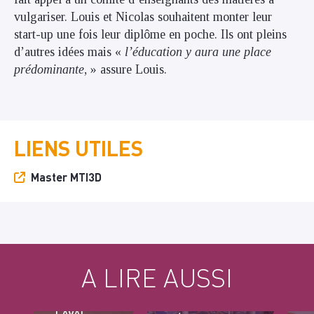
vulgariser.
Louis et Nicolas souhaitent monter leur
start-up une fois leur diplôme en poche. Ils ont pleins
d’autres idées mais «
l’éducation y aura une place
prédominante
, » assure Louis.
LIENS UTILES
Master MTI3D
A LIRE AUSSI
DES
ÉTUDIANTS
ARTS ET
LAVAL