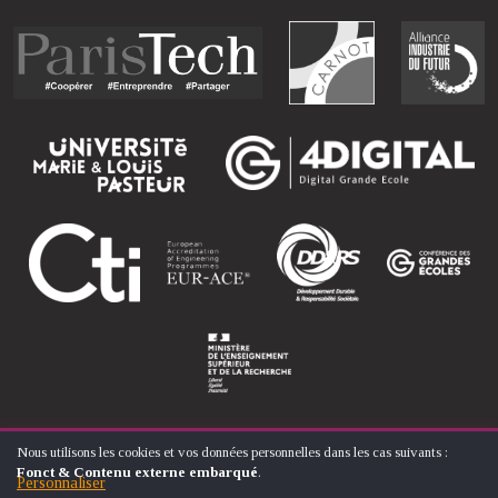
Nous utilisons les cookies et vos données personnelles dans les cas suivants :
UTILISATION
Fonct & Contenu externe embarqué
.
DES
Personnaliser
© ÉCOLE NATIONALE SUPÉRIEURE D'ARTS ET MÉTIERS