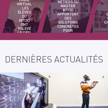
MÉTIERS DU
VIRTUAL
MASTER
: LES
MTI3D
ÉLÈVES
APPORTENT
DU
DES
MTI3D
SOLUTIONS
C
ONT
CONCRÈTES
RELEVÉ
POUR
LE DÉFI
INNOVER
DANS LES
ENTREPRISES
DERNIÈRES ACTUALITÉS