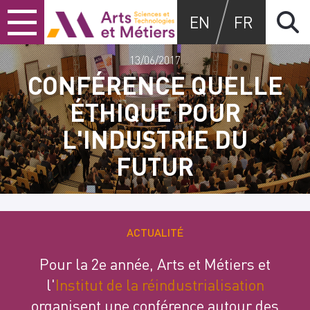
Skip
Skip
Skip
Arts et métiers
EN
FR
to
to
to
content
main
search
menu
13/06/2017
CONFÉRENCE QUELLE
ÉTHIQUE POUR
L'INDUSTRIE DU
FUTUR
ACTUALITÉ
Pour la 2e année, Arts et Métiers et
l'
Institut de la réindustrialisation
organisent une conférence autour des