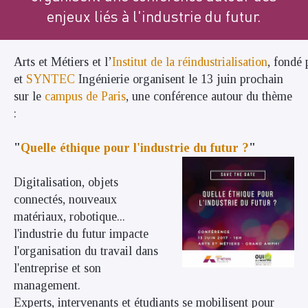
enjeux liés à l'industrie du futur.
Arts et Métiers et l’
Institut de la réindustrialisation
, fondé 
et
SYNTEC
Ingénierie organisent le 13 juin prochain
sur le
campus de Paris
, une conférence autour du thème
:
"
Quelle éthique pour l'industrie du futur ?
"
Digitalisation, objets
connectés, nouveaux
matériaux, robotique...
l'industrie du futur impacte
l'organisation du travail dans
l'entreprise et son
management.
Experts, intervenants et étudiants se mobilisent pour