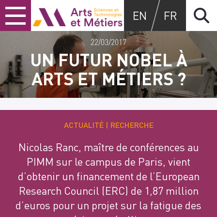
Skip
Skip
Skip
Arts et métiers
EN
FR
to
to
to
content
main
search
menu
22/03/2017
UN FUTUR NOBEL À
ARTS ET MÉTIERS ?
ACTUALITÉ
RECHERCHE
Nicolas Ranc, maître de conférences au
PIMM sur le campus de Paris, vient
d’obtenir un financement de l’European
Research Council (ERC) de 1,87 million
d’euros pour un projet sur la fatigue des