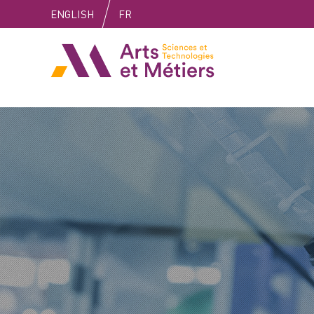
Skip
Skip
Skip
ENGLISH
FR
to
to
to
content
main
search
Arts et métiers
menu