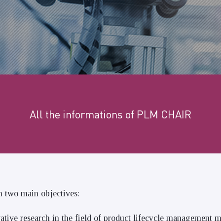
All the informations of PLM CHAIR
on two main objectives:
tive research in the field of product lifecycle management 