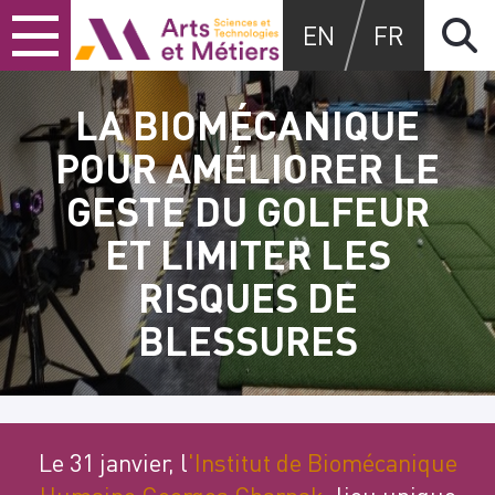
Skip
Skip
Skip
Arts et métiers
EN
FR
to
to
to
content
main
search
menu
LA BIOMÉCANIQUE
POUR AMÉLIORER LE
GESTE DU GOLFEUR
ET LIMITER LES
RISQUES DE
BLESSURES
Le 31 janvier, l
'
Institut de Biomécanique