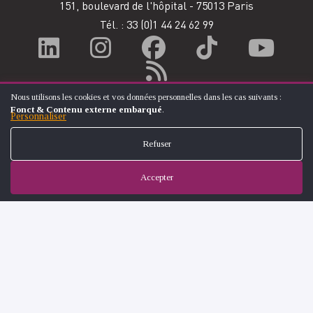
151, boulevard de l'hôpital - 75013 Paris
Tél. : 33
(0)1 44 24 62 99
Nous utilisons les cookies et vos données personnelles dans les cas suivants :
UTILISATION
Fonct & Contenu externe embarqué
.
DES
Personnaliser
DONNÉES
PERSONNELLES
Refuser
ET
DES
COOKIES
Accepter