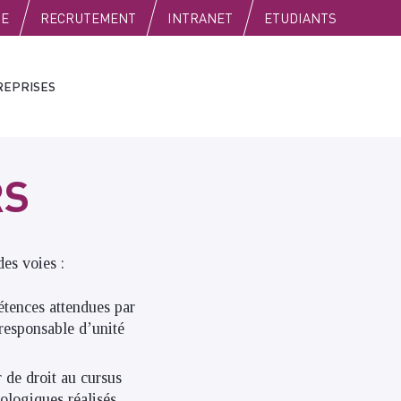
SE
RECRUTEMENT
INTRANET
ETUDIANTS
REPRISES
RS
es voies :
étences attendues par
 responsable d’unité
r de droit au cursus
nologiques réalisés