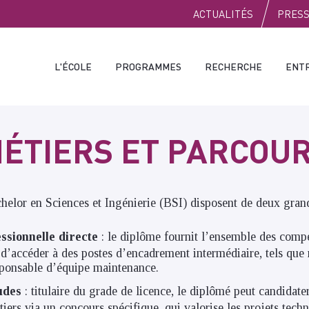
PUBLIC
ACTUALITÉS
PRES
L'ÉCOLE
PROGRAMMES
RECHERCHE
ENT
ÉTIERS ET PARCOU
elor en Sciences et Ingénierie (BSI) disposent de deux grand
ssionnelle directe
: le diplôme fournit l’ensemble des comp
t d’accéder à des postes d’encadrement intermédiaire, tels que
sponsable d’équipe maintenance.
udes
: titulaire du grade de licence, le diplômé peut candidate
iers via un concours spécifique, qui valorise les projets tech