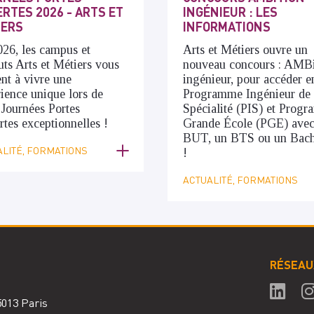
RTES 2026 - ARTS ET
INGÉNIEUR : LES
IERS
INFORMATIONS
26, les campus et
Arts et Métiers ouvre un
tuts Arts et Métiers vous
nouveau concours : AMBi
ent à vivre une
ingénieur, pour accéder e
ience unique lors de
Programme Ingénieur de
 Journées Portes
Spécialité (PIS) et Prog
tes exceptionnelles !
Grande École (PGE) avec
BUT, un BTS ou un Bach
LITÉ, FORMATIONS
!
ACTUALITÉ, FORMATIONS
RÉSEAU
75013 Paris