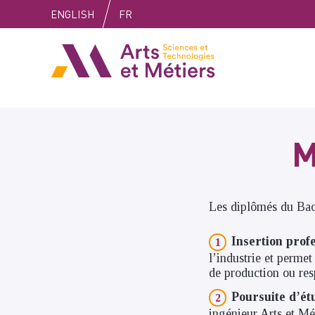
Skip
Skip
Skip
ENGLISH
FR
to
to
to
content
main
search
Arts et métiers
menu
M
Les diplômés du Bach
Insertion profe
l’industrie et perme
de production ou re
Poursuite d’ét
ingénieur Arts et Mét