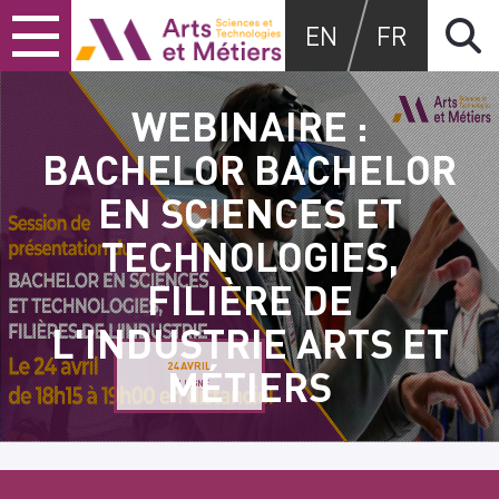
Skip
Skip
Skip
Arts et métiers
EN
FR
to
to
to
content
main
search
menu
WEBINAIRE :
BACHELOR BACHELOR
EN SCIENCES ET
TECHNOLOGIES,
FILIÈRE DE
L'INDUSTRIE ARTS ET
24 AVRIL
MÉTIERS
EN LIGNE