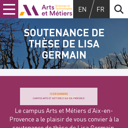
Skip
Skip
Skip
Arts et métiers
EN
FR
to
to
to
content
main
search
menu
SOUTENANCE DE
THÈSE DE LISA
GERMAIN
13 DÉCEMBRE
RECHERCHE
CAMPUS ARTS ET MÉTIERS D'AIX-EN-PROVENCE
Le campus Arts et Métiers d’Aix-en-
Provence a le plaisir de vous convier à la
soutenance de thèse de Lisa Germain,