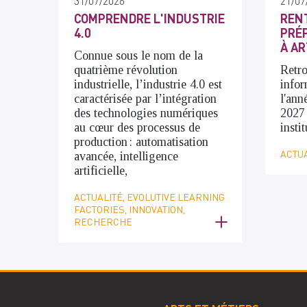
31/07/2026
21/07
COMPRENDRE L'INDUSTRIE
RENT
4.0
PRÉP
À AR
Connue sous le nom de la
quatrième révolution
Retro
industrielle, l’industrie 4.0 est
infor
caractérisée par l’intégration
l'ann
des technologies numériques
2027
au cœur des processus de
insti
production : automatisation
ACTUA
avancée, intelligence
artificielle,
ACTUALITÉ, EVOLUTIVE LEARNING
FACTORIES, INNOVATION,
RECHERCHE