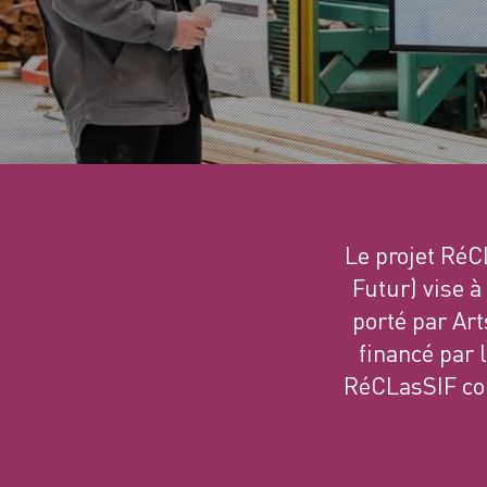
Le projet RéC
Futur) vise à
porté par Art
financé par 
RéCLasSIF con