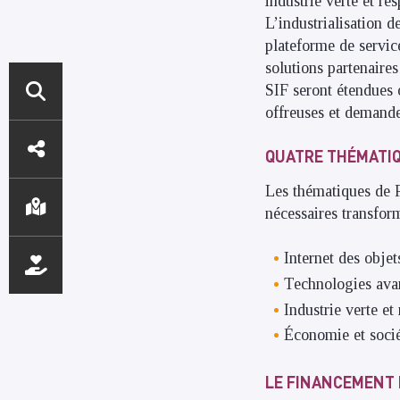
industrie verte et re
L’industrialisation 
plateforme de servic
solutions partenaire
SIF seront étendues 
offreuses et demande
ACCÈS
QUATRE THÉMATIQ
DIRECTS
Les thématiques de R
nécessaires transform
Internet des objet
Technologies avan
Industrie verte et
Économie et socié
LE FINANCEMENT 