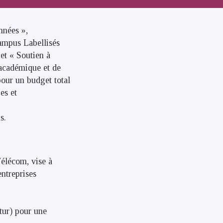
nnées »,
ampus Labellisés
et « Soutien à
e académique et de
pour un budget total
es et
s.
Télécom, vise à
ntreprises
tur) pour une