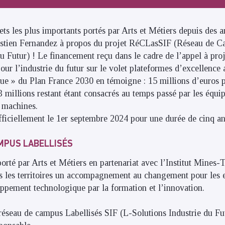
ets les plus importants portés par Arts et Métiers depuis des a
stien Fernandez à propos du projet RéCLasSIF (Réseau de C
du Futur) ! Le financement reçu dans le cadre de l’appel à proj
pour l’industrie du futur sur le volet plateformes d’excellenc
que » du Plan France 2030 en témoigne : 15 millions d’euros 
3 millions restant étant consacrés au temps passé par les équip
 machines.
fficiellement le 1er septembre 2024 pour une durée de cinq an
MPUS LABELLISÉS
orté par Arts et Métiers en partenariat avec l’Institut Mines-
s les territoires un accompagnement au changement pour les e
ppement technologique par la formation et l’innovation.
n réseau de campus Labellisés SIF (L-Solutions Industrie du Fu