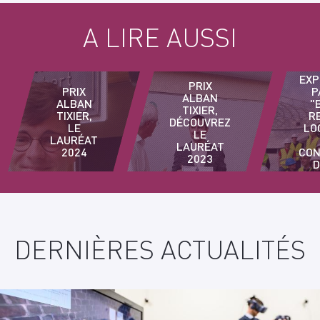
A LIRE AUSSI
EXP
PRIX
PRIX
P
ALBAN
ALBAN
"
TIXIER,
TIXIER,
R
DÉCOUVREZ
LE
LO
LE
LAURÉAT
LAURÉAT
2024
CON
2023
D
DERNIÈRES ACTUALITÉS