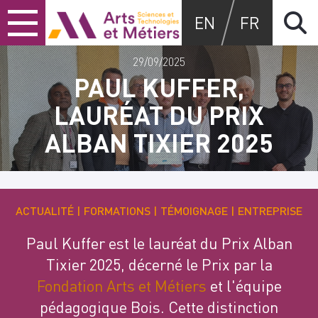
Skip
Skip
Skip
Arts et métiers
EN
FR
to
to
to
content
main
search
menu
29/09/2025
PAUL KUFFER,
LAURÉAT DU PRIX
ALBAN TIXIER 2025
ACTUALITÉ
FORMATIONS
TÉMOIGNAGE
ENTREPRISE
Paul Kuffer est le lauréat du Prix Alban
Tixier 2025, décerné le Prix par la
Fondation Arts et Métiers
et l'équipe
pédagogique Bois. Cette distinction