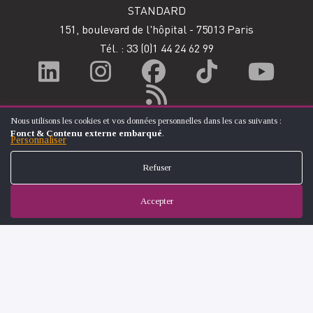
STANDARD
151, boulevard de l'hôpital - 75013 Paris
Tél. : 33
(0)1 44 24 62 99
Nous utilisons les cookies et vos données personnelles dans les cas suivants :
UTILISATION
Fonct & Contenu externe embarqué
.
DES
Personnaliser
DONNÉES
PERSONNELLES
Refuser
ET
DES
COOKIES
Accepter