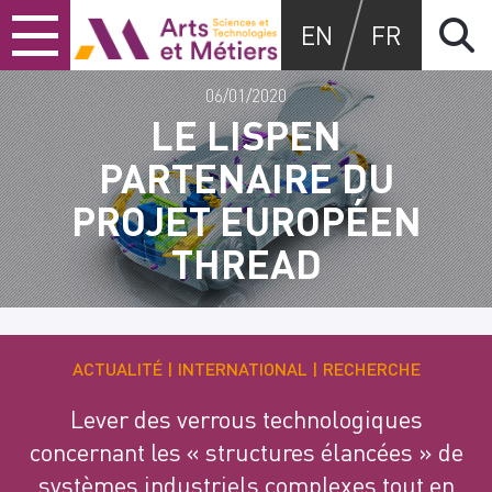
Skip
Skip
Skip
Arts et métiers
EN
FR
to
to
to
content
main
search
menu
06/01/2020
LE LISPEN
PARTENAIRE DU
PROJET EUROPÉEN
THREAD
ACTUALITÉ
INTERNATIONAL
RECHERCHE
Lever des verrous technologiques
concernant les « structures élancées » de
systèmes industriels complexes tout en