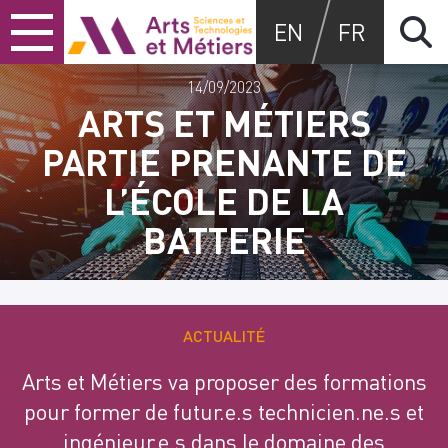
Skip
Skip
Skip
Arts et métiers
EN
FR
to
to
to
content
main
search
menu
14/09/2023
ARTS ET MÉTIERS
PARTIE PRENANTE DE
L’ÉCOLE DE LA
BATTERIE
ACTUALITÉ
Arts et Métiers va proposer des formations
pour former de futur.e.s technicien.ne.s et
ingénieur.e.s dans le domaine des